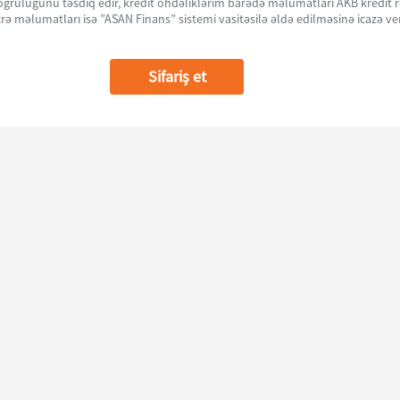
ğruluğunu təsdiq edir, kredit öhdəliklərim barədə məlumatları AKB kredit r
üzrə məlumatları isə ”ASAN Finans” sistemi vasitəsilə əldə edilməsinə icazə ve