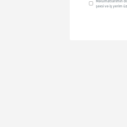
Məlumatlarımın do
şəxsi və iş yerim 